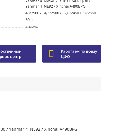
Yanmar 4TNV94L / Isuzu С240PKJ-30 /
Yanmar 4TNE92 / Xinchai A490BPG
43/2500 / 34,5/2500 / 32,8/2450 / 37/2650
60 л
дизель
обственный
Работаем по всему
ервис-центр
ЦФО
-30 / Yanmar 4TNE92 / Xinchai A490BPG