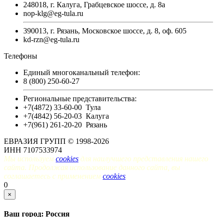
248018, г. Калуга, Грабцевское шоссе, д. 8а
nop-klg@eg-tula.ru
390013, г. Рязань, Московское шоссе, д. 8, оф. 605
kd-rzn@eg-tula.ru
Телефоны
Единый многоканальный телефон:
8 (800) 250-60-27
Региональные представительства:
+7(4872) 33-60-00
Тула
+7(4842) 56-20-03
Калуга
+7(961) 261-20-20
Рязань
ЕВРАЗИЯ ГРУПП © 1998-2026
ИНН 7107533974
Мы используем
cookies
для наилучшего представления нашего
сайта. Продолжая использование данного сайта, вы
соглашаетесь с применением
cookies
.
0
×
Ваш город: Россия