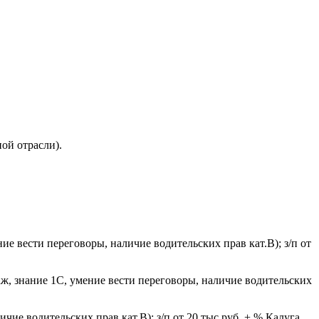
ой отрасли).
е вести переговоры, наличие водительских прав кат.В); з/п от
ж, знание 1С, умение вести переговоры, наличие водительских
ие водительских прав кат.В); з/п от 20 тыс.руб. + % Калуга