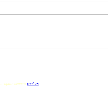
ь с применением
cookies
.