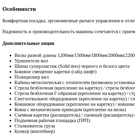
Особенности
Комфортная посадка, эргономичные рычаги управления и отлич
Надежность и производительность машины сочетаются с прие
Дополнительные опции
Вилы разной длины 1200мм/1500мм/1800мм/2000мм/2200
Удлинители вил
Шины суперэластик (Solid tires) черного и белого цвета
Боковое смещение каретки (сайд шифт)
Позиционер вил
Кабина металлическая с отопителем (возможна установк
Стрела безблочная (крепление на каретку) / стрела безбл
Стрела безблочная Г-образная (крепление на каретку) / ст
Снегоотвальное оборудование (крепление на каретку) / с
Ковшовое оборудование (крепление на каретку) / ковшов
Ковш с механическим приводом (крепление на вилы)
Съемная каретка (расширитель) / съемный (расширитель)
Подъемная рабочая площадка (ПРП)
Сталкиватель груза
Бункер (контейнер)