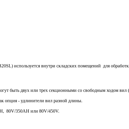
20SL) используется внутри складских помещений для обработки 
могут быть двух или трех секционными со свободным ходом вил 
ак опция - удлинители вил разной длины.
AH, 80V/350AH или 80V/450V.