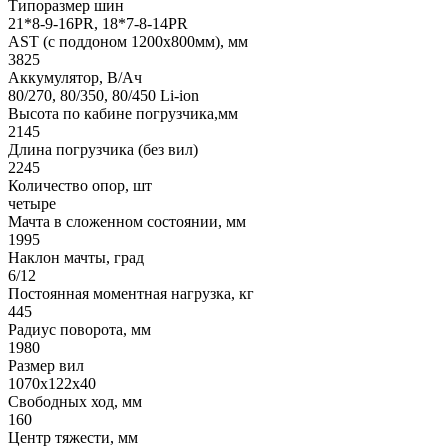
Типоразмер шин
21*8-9-16PR, 18*7-8-14PR
AST (с поддоном 1200х800мм), мм
3825
Аккумулятор, В/Ач
80/270, 80/350, 80/450 Li-ion
Высота по кабине погрузчика,мм
2145
Длина погрузчика (без вил)
2245
Количество опор, шт
четыре
Мачта в сложенном состоянии, мм
1995
Наклон мачты, град
6/12
Постоянная моментная нагрузка, кг
445
Радиус поворота, мм
1980
Размер вил
1070x122x40
Свободных ход, мм
160
Центр тяжести, мм