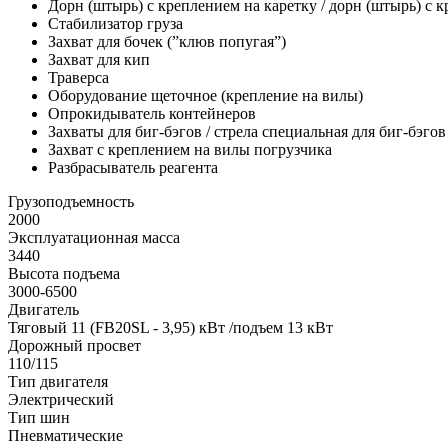
Дорн (штырь) с креплением на каретку / дорн (штырь) с 
Стабилизатор груза
Захват для бочек (”клюв попугая”)
Захват для кип
Траверса
Оборудование щеточное (крепление на вилы)
Опрокидыватель контейнеров
Захваты для биг-бэгов / стрела специальная для биг-бэго
Захват с креплением на вилы погрузчика
Разбрасыватель реагента
Грузоподъемность
2000
Эксплуатационная масса
3440
Высота подъема
3000-6500
Двигатель
Тяговый 11 (FB20SL - 3,95) кВт /подъем 13 кВт
Дорожный просвет
110/115
Тип двигателя
Электрический
Тип шин
Пневматические