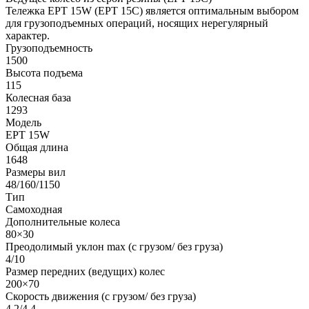
Тележка EPT 15W (EPT 15C) является оптимальным выбором
для грузоподъемных операций, носящих нерегулярный
характер.
Грузоподъемность
1500
Высота подъема
115
Колесная база
1293
Модель
EPT 15W
Общая длина
1648
Размеры вил
48/160/1150
Тип
Самоходная
Дополнительные колеса
80×30
Преодолимый уклон max (с грузом/ без груза)
4/10
Размер передних (ведущих) колес
200×70
Скорость движения (с грузом/ без груза)
4.2/4.4