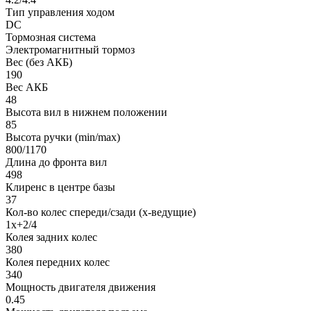
Тип управления ходом
DC
Тормозная система
Электромагнитный тормоз
Вес (без АКБ)
190
Вес АКБ
48
Высота вил в нижнем положении
85
Высота ручки (min/max)
800/1170
Длина до фронта вил
498
Клиренс в центре базы
37
Кол-во колес спереди/сзади (х-ведущие)
1x+2/4
Колея задних колес
380
Колея передних колес
340
Мощность двигателя движения
0.45