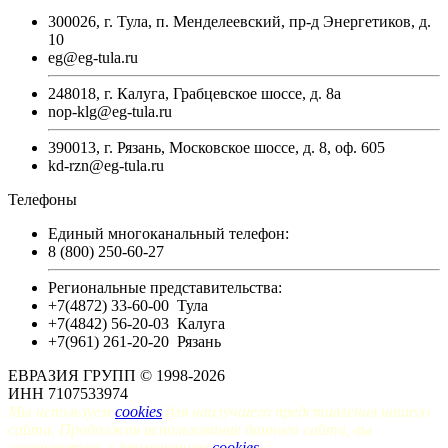
300026, г. Тула, п. Менделеевский, пр-д Энергетиков, д.
10
eg@eg-tula.ru
248018, г. Калуга, Грабцевское шоссе, д. 8а
nop-klg@eg-tula.ru
390013, г. Рязань, Московское шоссе, д. 8, оф. 605
kd-rzn@eg-tula.ru
Телефоны
Единый многоканальный телефон:
8 (800) 250-60-27
Региональные представительства:
+7(4872) 33-60-00
Тула
+7(4842) 56-20-03
Калуга
+7(961) 261-20-20
Рязань
ЕВРАЗИЯ ГРУПП © 1998-2026
ИНН 7107533974
Мы используем
cookies
для наилучшего представления нашего
сайта. Продолжая использование данного сайта, вы
соглашаетесь с применением
cookies
.