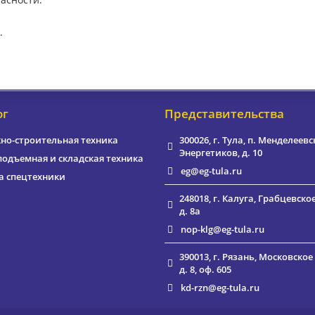
.
ог
Представительства
но-строительная техника
300026, г. Тула, п. Менделеевс
Энергетиков, д. 10
подъемная и складская техника
eg@eg-tula.ru
а спецтехники
248018, г. Калуга, Грабцевско
д. 8а
nop-klg@eg-tula.ru
390013, г. Рязань, Московское
д. 8, оф. 605
kd-rzn@eg-tula.ru