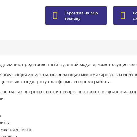
Гарантия на всю
С
технику
с
ъемник, представленный в данной модели, может осуществлят
между секциями мачты, позволяющая минимизировать колебани
существляют поддержку платформы во время работы.
 состоят из опорных стоек и поворотных ножек, выдвижение ко
ии.
.
зины.
фленого листа.
асности.