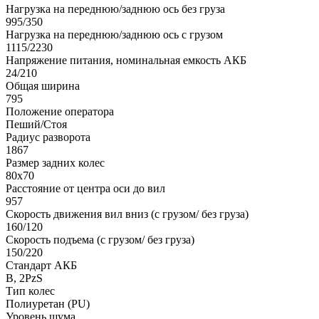
Нагрузка на переднюю/заднюю ось без груза
995/350
Нагрузка на переднюю/заднюю ось с грузом
1115/2230
Напряжение питания, номинальная емкость АКБ
24/210
Общая ширина
795
Положение оператора
Пеший/Стоя
Радиус разворота
1867
Размер задних колес
80х70
Расстояние от центра оси до вил
957
Скорость движения вил вниз (с грузом/ без груза)
160/120
Скорость подъема (с грузом/ без груза)
150/220
Стандарт АКБ
B, 2PzS
Тип колес
Полиуретан (PU)
Уровень шума