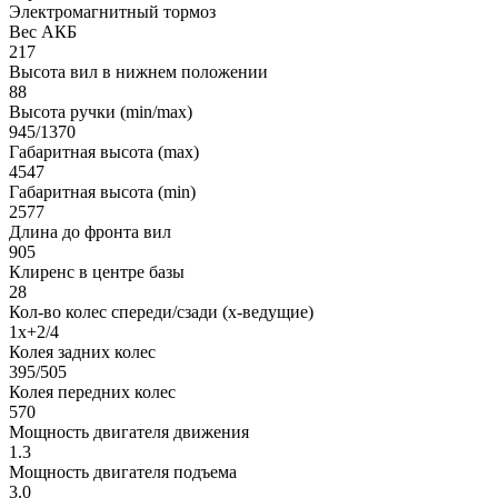
Электромагнитный тормоз
Вес АКБ
217
Высота вил в нижнем положении
88
Высота ручки (min/max)
945/1370
Габаритная высота (max)
4547
Габаритная высота (min)
2577
Длина до фронта вил
905
Клиренс в центре базы
28
Кол-во колес спереди/сзади (х-ведущие)
1х+2/4
Колея задних колес
395/505
Колея передних колес
570
Мощность двигателя движения
1.3
Мощность двигателя подъема
3.0