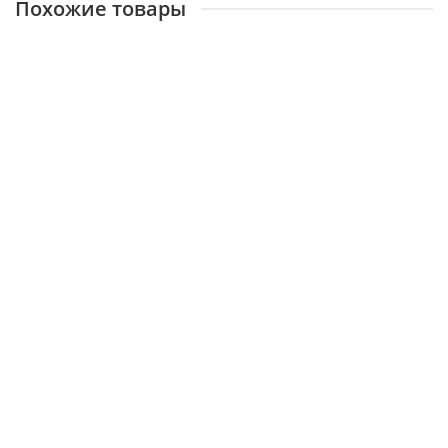
Похожие товары
Ручной штабелер SPN1535C
ЗАБРОНИРОВАТЬ
Ручной штабелер EFP0415