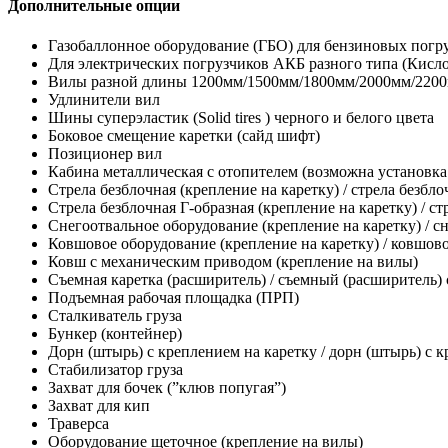
Дополнительные опции
Газобаллонное оборудование (ГБО) для бензиновых погр
Для электрических погрузчиков АКБ разного типа (Кис
Вилы разной длины 1200мм/1500мм/1800мм/2000мм/2200
Удлинители вил
Шины суперэластик (Solid tires ) черного и белого цвета
Боковое смещение каретки (сайд шифт)
Позиционер вил
Кабина металлическая с отопителем (возможна установк
Стрела безблочная (крепление на каретку) / стрела безбл
Стрела безблочная Г-образная (крепление на каретку) / ст
Снегоотвальное оборудование (крепление на каретку) / с
Ковшовое оборудование (крепление на каретку) / ковшов
Ковш с механическим приводом (крепление на вилы)
Съемная каретка (расширитель) / съемный (расширитель)
Подъемная рабочая площадка (ПРП)
Сталкиватель груза
Бункер (контейнер)
Дорн (штырь) с креплением на каретку / дорн (штырь) с 
Стабилизатор груза
Захват для бочек (”клюв попугая”)
Захват для кип
Траверса
Оборудование щеточное (крепление на вилы)